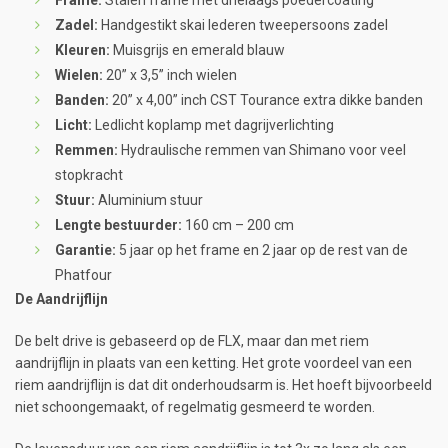
Frame:
Stalen frame met drielaags poedercoating
Zadel:
Handgestikt skai lederen tweepersoons zadel
Kleuren:
Muisgrijs en emerald blauw
Wielen:
20” x 3,5” inch wielen
Banden:
20” x 4,00” inch CST Tourance extra dikke banden
Licht:
Ledlicht koplamp met dagrijverlichting
Remmen:
Hydraulische remmen van Shimano voor veel
stopkracht
Stuur:
Aluminium stuur
Lengte bestuurder:
160 cm – 200 cm
Garantie:
5 jaar op het frame en 2 jaar op de rest van de
Phatfour
De Aandrijflijn
De belt drive is gebaseerd op de FLX, maar dan met riem
aandrijflijn in plaats van een ketting. Het grote voordeel van een
riem aandrijflijn is dat dit onderhoudsarm is. Het hoeft bijvoorbeeld
niet schoongemaakt, of regelmatig gesmeerd te worden.