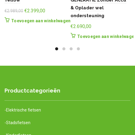
Yellow
GENERATIE Zonder Accu
& Oplader wel
Oorspronkelijke
Huidige
€
2.399,00
€
2.989,00
ondersteuning
prijs
prijs
Toevoegen aan winkelwagen
was:
is:
€
2.690,00
€2.989,00.
€2.399,00.
Toevoegen aan winkelwage
Productcategorieën
-Elektrische fietsen
-Stadsfietsen