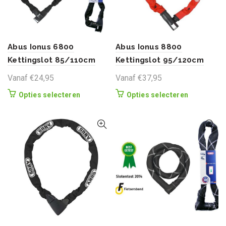
Abus Ionus 6800
Abus Ionus 8800
Kettingslot 85/110cm
Kettingslot 95/120cm
Vanaf
€
24,95
Vanaf
€
37,95
Dit
Dit
Opties selecteren
Opties selecteren
product
product
heeft
heeft
meerdere
meerdere
variaties.
variaties.
Deze
Deze
optie
optie
kan
kan
gekozen
gekozen
worden
worden
op
op
de
de