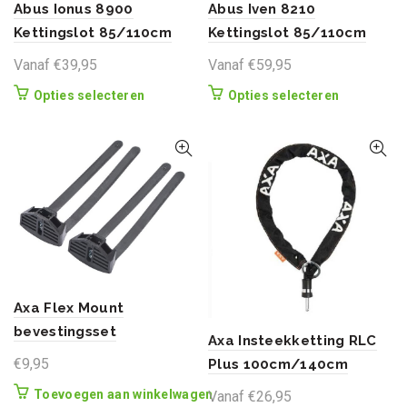
productpagina
productpag
Abus Ionus 8900
Abus Iven 8210
Kettingslot 85/110cm
Kettingslot 85/110cm
Vanaf
€
39,95
Vanaf
€
59,95
Dit
Dit
Opties selecteren
Opties selecteren
product
product
heeft
heeft
meerdere
meerdere
variaties.
variaties.
Deze
Deze
optie
optie
kan
kan
gekozen
gekozen
worden
worden
op
op
Axa Flex Mount
de
de
bevestingsset
productpagina
productpag
Axa Insteekketting RLC
€
9,95
Plus 100cm/140cm
Toevoegen aan winkelwagen
Vanaf
€
26,95