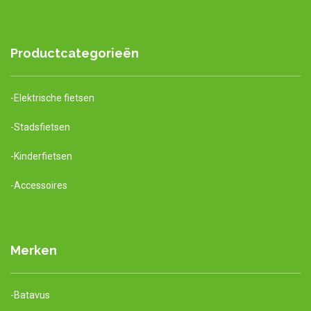
variaties.
optie
Deze
kan
optie
gekozen
kan
worden
Productcategorieën
gekozen
op
worden
de
op
productpagina
-Elektrische fietsen
de
productpag
-Stadsfietsen
-Kinderfietsen
-Accessoires
Merken
-Batavus