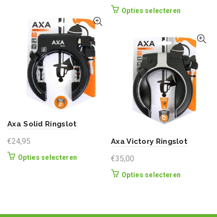
Dit
Opties selecteren
product
heeft
meerdere
variaties.
Deze
optie
kan
gekozen
worden
op
Axa Solid Ringslot
de
productpag
€
24,95
Axa Victory Ringslot
Dit
Opties selecteren
€
35,00
product
Dit
Opties selecteren
heeft
product
meerdere
heeft
variaties.
meerdere
Deze