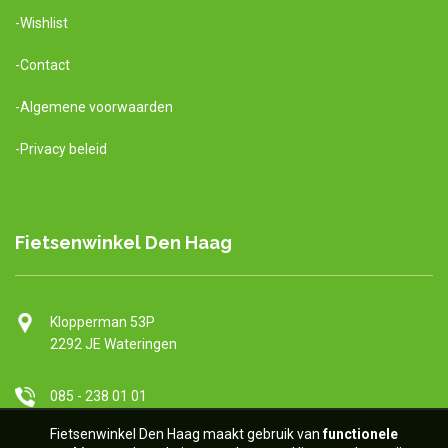
-Wishlist
-Contact
-Algemene voorwaarden
-Privacy beleid
Fietsenwinkel Den Haag
Klopperman 5
3P
2292 JE Wateringen
085 - 238 01 01
Fietsenwinkel Den Haag maakt gebruik van
functionel
e